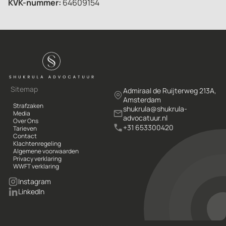
KVK-nummer:
64609154
Sitemap
Admiraal de Ruijterweg 213A,
Amsterdam
Strafzaken
shukrula@shukrula-
Media
advocatuur.nl
Over Ons
+31 653300420
Tarieven
Contact
Klachtenregeling
Algemene voorwaarden
Privacy verklaring
WWFT verklaring
Link
Instagram
LinkedIn